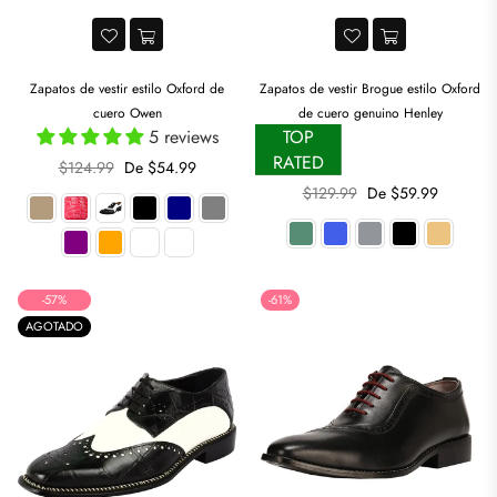
Zapatos de vestir estilo Oxford de
Zapatos de vestir Brogue estilo Oxford
cuero Owen
de cuero genuino Henley
5 reviews
TOP
RATED
Precio
$124.99
De $54.99
habitual
Precio
$129.99
De $59.99
habitual
-57%
-61%
AGOTADO