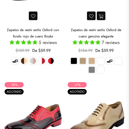
Zapatos de vestir estilo Oxford con
Zapatos de vestir estilo Oxford de
fondo rojo de cuero Boyka
cuero genuino elegante
5 reviews
7 reviews
Precio
Precio
$139.99
De $59.99
$154.99
De $59.99
habitual
habitual
-50%
-61%
AGOTADO
AGOTADO