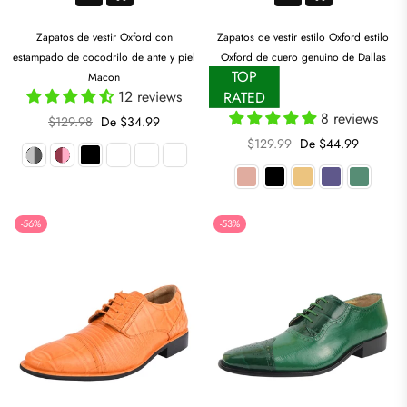
Zapatos de vestir Oxford con
Zapatos de vestir estilo Oxford estilo
estampado de cocodrilo de ante y piel
Oxford de cuero genuino de Dallas
TOP
Macon
12 reviews
RATED
8 reviews
Precio
$129.98
De $34.99
habitual
Precio
$129.99
De $44.99
habitual
-56%
-53%