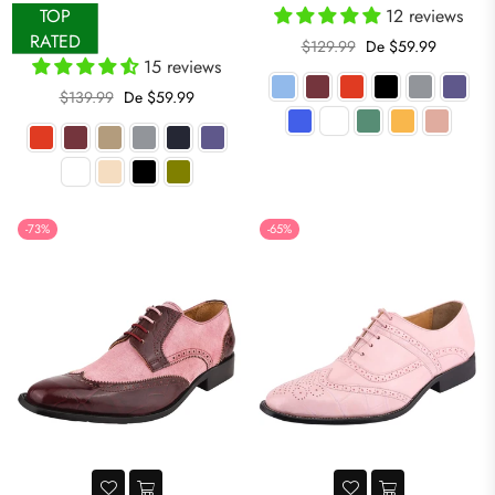
TOP
12 reviews
RATED
Precio
$129.99
De $59.99
15 reviews
habitual
Precio
$139.99
De $59.99
habitual
-73%
-65%