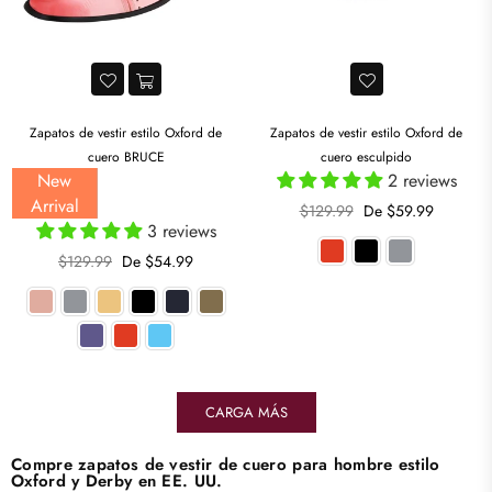
Zapatos de vestir estilo Oxford de
Zapatos de vestir estilo Oxford de
cuero BRUCE
cuero esculpido
New
2 reviews
Arrival
Precio
$129.99
De $59.99
3 reviews
habitual
Precio
$129.99
De $54.99
habitual
CARGA MÁS
Compre zapatos de vestir de cuero para hombre estilo
Oxford y Derby en EE. UU.