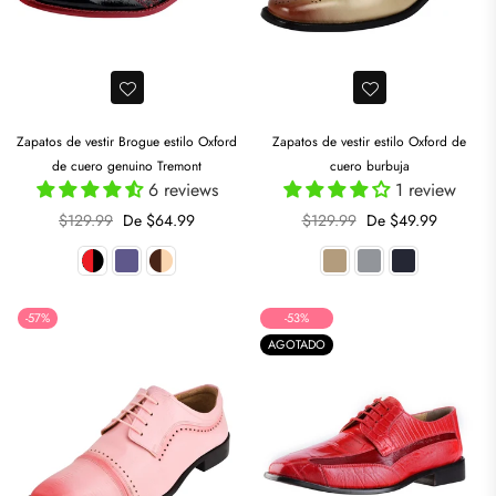
Zapatos de vestir Brogue estilo Oxford
Zapatos de vestir estilo Oxford de
de cuero genuino Tremont
cuero burbuja
6 reviews
1 review
Precio
Precio
$129.99
De $64.99
$129.99
De $49.99
habitual
habitual
-57%
-53%
AGOTADO