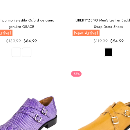
 tipo monje estilo Oxford de cuero
LIBERTYZENO Men's Leather Buck
genuino GRACE
Strap Dress Shoes
rrival
New Arrival
Precio
Precio
$139.99
$84.99
$119.99
$54.99
habitual
habitual
-53%