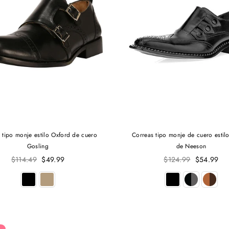
 tipo monje estilo Oxford de cuero
Correas tipo monje de cuero estil
Gosling
de Neeson
Precio
Precio
$114.49
$49.99
$124.99
$54.99
habitual
habitual