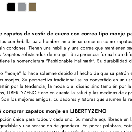
habitual
 zapatos de vestir de cuero con correa tipo monje p
tos con hebilla para hombre también se conocen como zapatos 
sin cordones. Tienen una hebilla y una correa que mantienen segu
 'zapatos sofisticados de monje'. Su apariencia formal con dife
tiene la nomenclatura "Fashionable Hallmark". Su durabilidad 
no "monje" lo hace solemne debido al hecho de que su patrón ev
os monjes. Su perspectiva tradicional se ha convertido en un u
están por la tendencia, la moda o el diseño sino también por l
los, LIBERTYZENO tiene en cuenta la salud y las medidas de apo
 Son los mejores amigos, cuidadores y tutores que asumen la 
é comprar zapatos monje en
LIBERTYZENO
pción única para todos y cada uno. Su marcha equilibrada en la
gradable y una sensación de grandeza. En pocas palabras, coin