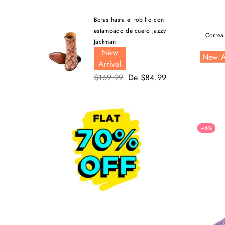
Botas hasta el tobillo con
estampado de cuero Jazzy
Correa
Jackman
New
New A
Arrival
Precio
$169.99
De $84.99
habitual
-46%