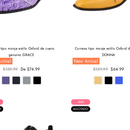
 tipo monje estilo Oxford de cuero
Correas tipo monje estilo Oxford 
genuino GRACE
DONNA
rrival
New Arrival
Precio
Precio
$139.99
De $74.99
$139.99
$64.99
habitual
habitual
-56%
O
AGOTADO