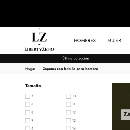
HOMBRES
MUJER
LIBERTYZENO
Última colección
Hogar
|
Zapatos con hebilla para hombre
Tamaño
7
10
8
11
8
12
Z
9
13
9
14