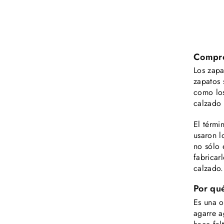
Compre
Los zapa
zapatos 
como los
calzado 
El térmi
usaron l
no sólo 
fabricar
calzado.
Por qu
Es una o
agarre a