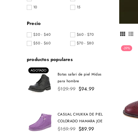
10
15
Precio
$30 - $40
$60 - $70
$50 - $60
$70 - $80
-39%
productos populares
AGOTADO
Botas safari de piel Midas
para hombre
Precio
$129.99
$94.99
habitual
CASUAL CHUKKA DE PIEL
COLORADO HAMARA JOE
Precio
$159.99
$89.99
habitual