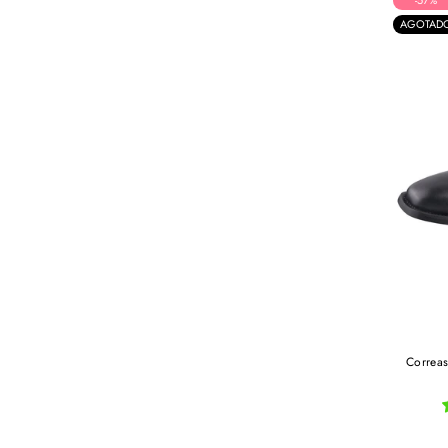
-57%
AGOTAD
Correas