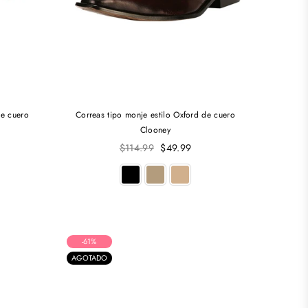
de cuero
Correas tipo monje estilo Oxford de cuero
Clooney
Precio
$114.99
$49.99
habitual
-61%
AGOTADO