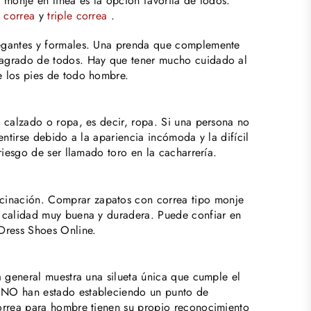
 monje en línea es la opción favorita de todos.
 correa
y
triple correa
.
legantes y formales. Una prenda que complemente
 agrado de todos. Hay que tener mucho cuidado al
e los pies de todo hombre.
a calzado o ropa, es decir, ropa. Si una persona no
entirse debido a la apariencia incómoda y la difícil
riesgo de ser llamado toro en la cacharrería.
cinación. Comprar zapatos con correa tipo monje
a calidad muy buena y duradera. Puede confiar en
Dress
Shoes Online.
a general muestra una silueta única que cumple el
ZENO han estado estableciendo un punto de
correa para hombre tienen su propio reconocimiento