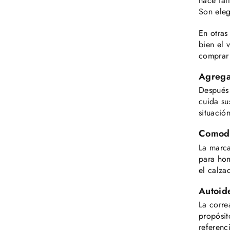
hace fal
Son eleg
En otras
bien el 
comprar 
Agrega 
Después 
cuida su
situació
Comod
La marca
para hom
el calz
Autoid
La corre
propósit
referenc