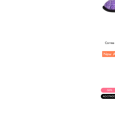
Correa
New A
-56%
AGOTAD