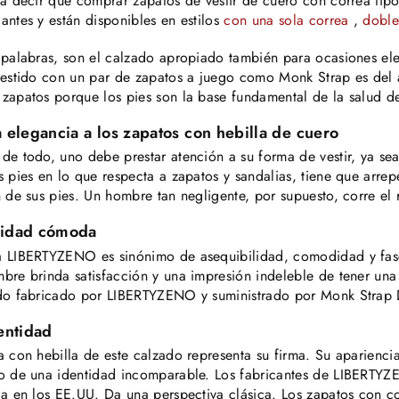
ta decir que comprar zapatos de vestir de cuero con correa tipo
antes y están disponibles en estilos
con una sola correa
,
doble
 palabras, son el calzado apropiado también para ocasiones e
vestido con un par de zapatos a juego como Monk Strap es del
zapatos porque los pies son la base fundamental de la salud d
elegancia a los zapatos con hebilla de cuero
de todo, uno debe prestar atención a su forma de vestir, ya se
s pies en lo que respecta a zapatos y sandalias, tiene que arrep
n de sus pies. Un hombre tan negligente, por supuesto, corre el 
idad cómoda
 LIBERTYZENO es sinónimo de asequibilidad, comodidad y fas
bre brinda satisfacción y una impresión indeleble de tener un
ado fabricado por LIBERTYZENO y suministrado por Monk Strap
entidad
a con hebilla de este calzado representa su firma. Su aparienci
o de una identidad incomparable. Los fabricantes de LIBERTY
ia en los EE.UU. Da una perspectiva clásica. Los zapatos con 