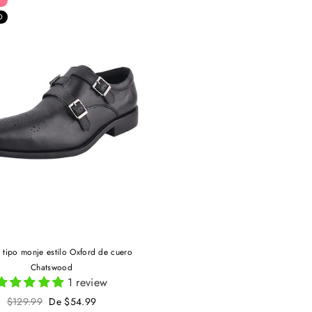
O
 tipo monje estilo Oxford de cuero
Chatswood
1 review
Precio
$129.99
De $54.99