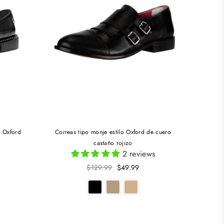
o Oxford
Correas tipo monje estilo Oxford de cuero
castaño rojizo
2 reviews
Precio
$129.99
$49.99
habitual