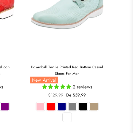
iel con
Powerball Textile Printed Red Bottom Casual
a
Shoes For Men
New Arrival
ws
2 reviews
Precio
$129.99
De $59.99
habitual