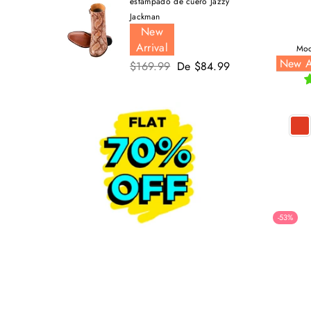
estampado de cuero Jazzy
Jackman
New
Arrival
Moc
New A
Precio
$169.99
De $84.99
habitual
-53%