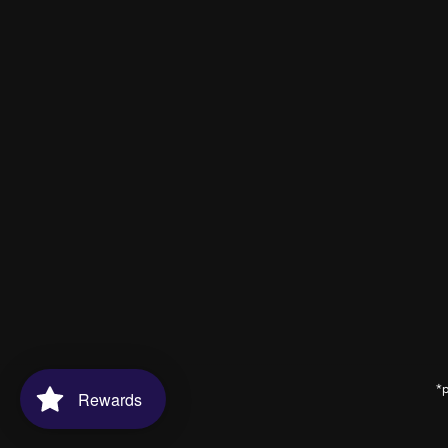
*p
Rewards