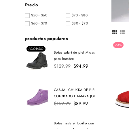
Precio
$50 - $60
$70 - $80
$60 - $70
$80 - $90
productos populares
-54%
AGOTADO
Botas safari de piel Midas
para hombre
Precio
$129.99
$94.99
habitual
CASUAL CHUKKA DE PIEL
COLORADO HAMARA JOE
Precio
$159.99
$89.99
habitual
Botas hasta el tobillo con