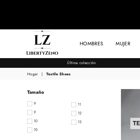
HOMBRES
MUJER
LIBERTYZENO
Última colección
Hogar
|
Textile Shoes
Tamaño
9
11
9
12
10
T
13
10