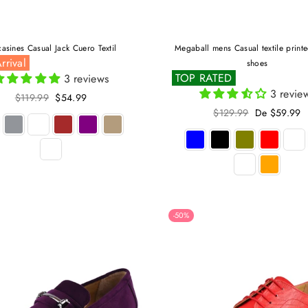
asines Casual Jack Cuero Textil
Megaball mens Casual textile print
rrival
shoes
TOP RATED
3 reviews
3 revie
Precio
$119.99
$54.99
habitual
Precio
$129.99
De $59.99
habitual
-50%