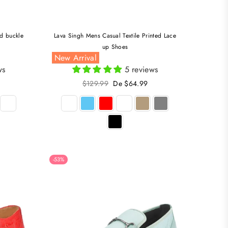
ed buckle
Lava Singh Mens Casual Textile Printed Lace
up Shoes
New Arrival
ws
5 reviews
Precio
$129.99
De $64.99
habitual
-53%