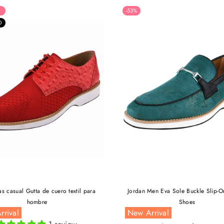
-53%
O
as casual Gutta de cuero textil para
Jordan Men Eva Sole Buckle Slip-O
hombre
Shoes
rrival
New Arrival