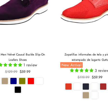
 Men Velvet Causal Buckle Slip-On
Zapatillas informales de tela y p
Loafers Shoes
estampado de lagarto Gutt
1 review
New Arrival
3 revie
Precio
$129.99
$59.99
habitual
Precio
$119.99
$59.99
habitual