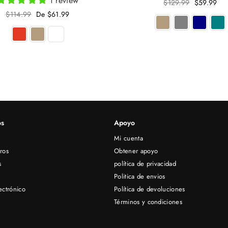
1 review
Precio
$129.99
$59.99
habitual
Precio
$114.99
De $61.99
habitual
s
Apoyo
Mi cuenta
ros
Obtener apoyo
s
política de privacidad
Politica de envios
ectrónico
Política de devoluciones
Términos y condiciones