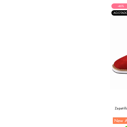
-46%
AGOTAD
Zapatill
New A