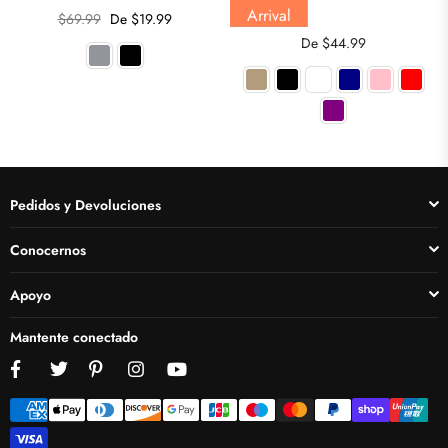
Arrival
Precio
$69.99
De $19.99
habitual
De $44.99
Pedidos y Devoluciones
Conocernos
Apoyo
Mantente conectado
Facebook
Twitter
Pinterest
Instagram
YouTube