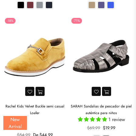
habitual
habitual
-18%
-71%
Rachel Kids Velvet Buckle semi casual
SARAH Sandalias de pescador de piel
Loafer
auténtica para niños
New
1 review
Arrival
Precio
$69.99
$19.99
habitual
Precio
$54.99
De $44.99