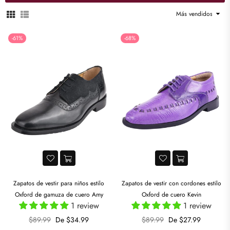
Ordenar
-61%
-68%
Zapatos de vestir para niños estilo
Zapatos de vestir con cordones estilo
Oxford de gamuza de cuero Amy
Oxford de cuero Kevin
1 review
1 review
Precio
Precio
$89.99
De $34.99
$89.99
De $27.99