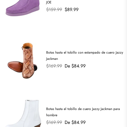
JOE
Precio
$159.99
$89.99
habitual
Botas hasta el tobillo con estampado de cuero Jazzy
Jackman
Precio
$169.99
De $84.99
habitual
Botas hasta el tobillo de cuero Jazzy Jackman para
hombre
Precio
$169.99
De $84.99