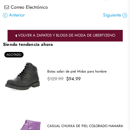
Correo Electrónico
Anterior
Siguiente
VOLVER A ZAPATOS Y BLOGS DE MODA DE LIBERTYZENO
Siendo tendencia ahora
AGOTADO
Botas safari de piel Midas para hombre
Precio
$129.99
$94.99
habitual
CASUAL CHUKKA DE PIEL COLORADO HAMARA