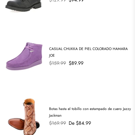
habitual
CASUAL CHUKKA DE PIEL COLORADO HAMARA
JOE
Precio
$159.99
$89.99
habitual
Botas hasta el tobillo con estampado de cuero Jazzy
Jackman
Precio
$169.99
De $84.99
habitual