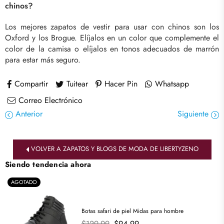
chinos?
Los mejores zapatos de vestir para usar con chinos son los
Oxford y los Brogue. Elíjalos en un color que complemente el
color de la camisa o elíjalos en tonos adecuados de marrón
para estar más seguro.
Compartir
Tuitear
Hacer Pin
Whatsapp
Correo Electrónico
Anterior
Siguiente
VOLVER A ZAPATOS Y BLOGS DE MODA DE LIBERTYZENO
Siendo tendencia ahora
AGOTADO
Botas safari de piel Midas para hombre
Precio
$129.99
$94.99