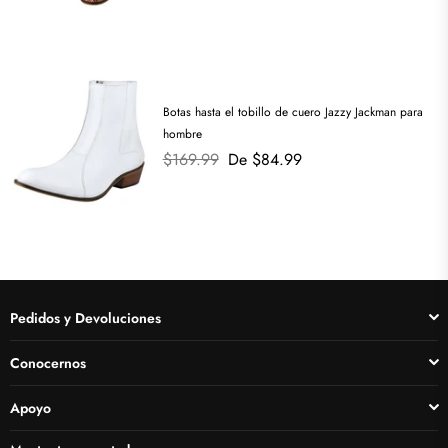
Botas hasta el tobillo de cuero Jazzy Jackman para
hombre
Precio
$169.99
De $84.99
habitual
Pedidos y Devoluciones
Conocernos
Apoyo